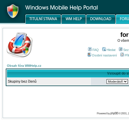
fo
O všem
FAQ
Hledat
Sez
Osobní nastavení
Při
Obsah fóra WMHelp.cz
Vstoupit do 
Skupiny bez členů
phpBB
Powered by
© 2001, 