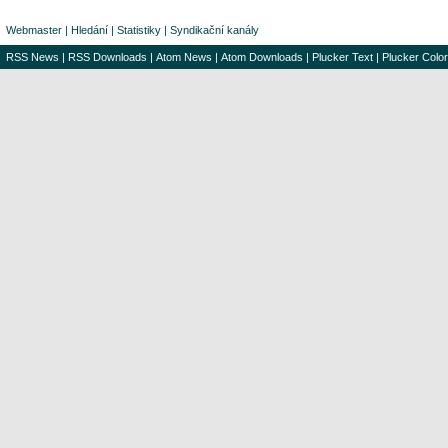
Webmaster
|
Hledání
|
Statistiky
|
Syndikační kanály
RSS News
|
RSS Downloads
|
Atom News
|
Atom Downloads
|
Plucker Text
|
Plucker Color