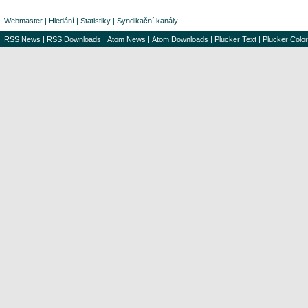
Webmaster
|
Hledání
|
Statistiky
|
Syndikační kanály
RSS News
|
RSS Downloads
|
Atom News
|
Atom Downloads
|
Plucker Text
|
Plucker Color