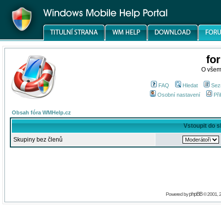
fo
O všem
FAQ
Hledat
Sez
Osobní nastavení
Při
Obsah fóra WMHelp.cz
Vstoupit do 
Skupiny bez členů
phpBB
Powered by
© 2001, 