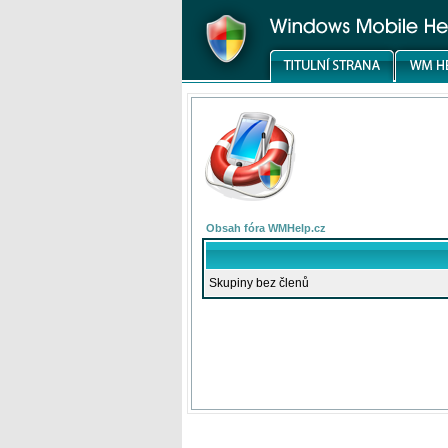
Obsah fóra WMHelp.cz
Skupiny bez členů