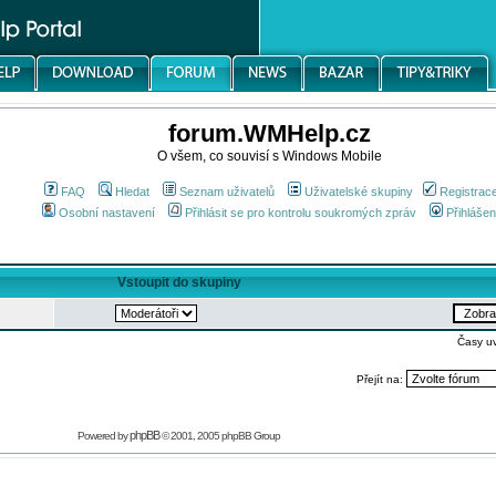
forum.WMHelp.cz
O všem, co souvisí s Windows Mobile
FAQ
Hledat
Seznam uživatelů
Uživatelské skupiny
Registrac
Osobní nastavení
Přihlásit se pro kontrolu soukromých zpráv
Přihlášen
Vstoupit do skupiny
Časy u
Přejít na:
phpBB
Powered by
© 2001, 2005 phpBB Group