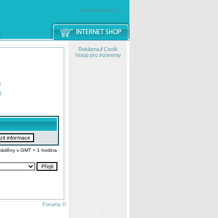
windowsmobile.cz
Reklama
/
Ceník
Vstup pro inzerenty
e
í
váděny v GMT + 1 hodina
Forums ©