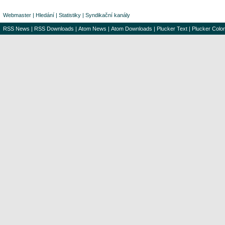
Webmaster
|
Hledání
|
Statistiky
|
Syndikační kanály
RSS News
|
RSS Downloads
|
Atom News
|
Atom Downloads
|
Plucker Text
|
Plucker Color