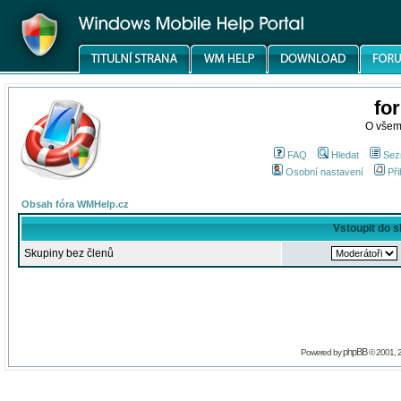
fo
O všem
FAQ
Hledat
Sez
Osobní nastavení
Při
Obsah fóra WMHelp.cz
Vstoupit do 
Skupiny bez členů
phpBB
Powered by
© 2001, 