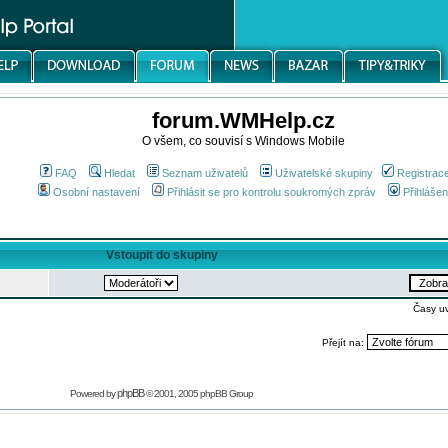
forum.WMHelp.cz
O všem, co souvisí s Windows Mobile
FAQ
Hledat
Seznam uživatelů
Uživatelské skupiny
Registrac
Osobní nastavení
Přihlásit se pro kontrolu soukromých zpráv
Přihlášen
Vstoupit do skupiny
Časy u
Přejít na:
phpBB
Powered by
© 2001, 2005 phpBB Group