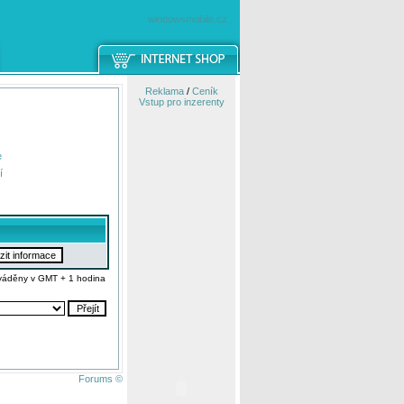
windowsmobile.cz
Reklama
/
Ceník
Vstup pro inzerenty
e
í
váděny v GMT + 1 hodina
Forums ©