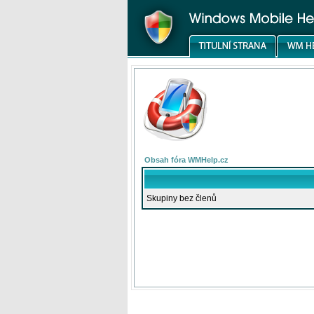
Obsah fóra WMHelp.cz
Skupiny bez členů