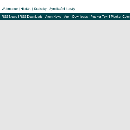
Webmaster
|
Hledání
|
Statistiky
|
Syndikační kanály
RSS News
|
RSS Downloads
|
Atom News
|
Atom Downloads
|
Plucker Text
|
Plucker Color