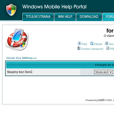
fo
O všem
FAQ
Hledat
Sez
Osobní nastavení
Při
Obsah fóra WMHelp.cz
Vstoupit do 
Skupiny bez členů
phpBB
Powered by
© 2001, 