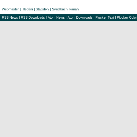
Webmaster
|
Hledání
|
Statistiky
|
Syndikační kanály
RSS News
|
RSS Downloads
|
Atom News
|
Atom Downloads
|
Plucker Text
|
Plucker Color