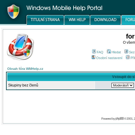
fo
O všem
FAQ
Hledat
Sez
Osobní nastavení
Při
Obsah fóra WMHelp.cz
Vstoupit do 
Skupiny bez členů
phpBB
Powered by
© 2001, 