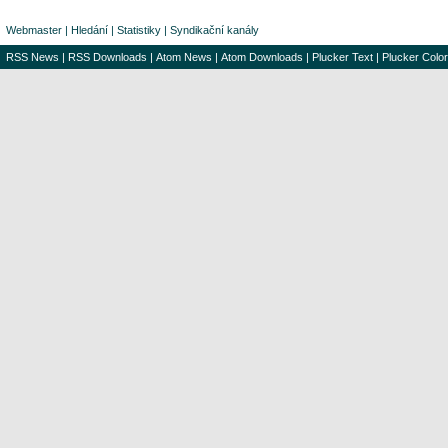
Webmaster
|
Hledání
|
Statistiky
|
Syndikační kanály
RSS News
|
RSS Downloads
|
Atom News
|
Atom Downloads
|
Plucker Text
|
Plucker Color