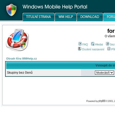
fo
O všem
FAQ
Hledat
Sez
Osobní nastavení
Při
Obsah fóra WMHelp.cz
Vstoupit do 
Skupiny bez členů
phpBB
Powered by
© 2001, 