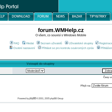
forum.WMHelp.cz
O všem, co souvisí s Windows Mobile
FAQ
Hledat
Seznam uživatelů
Uživatelské skupiny
Registrac
Osobní nastavení
Přihlásit se pro kontrolu soukromých zpráv
Přihlášen
Vstoupit do skupiny
Časy u
Přejít na:
phpBB
Powered by
© 2001, 2005 phpBB Group