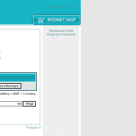
windowsmobile.cz
Reklama
/
Ceník
Vstup pro inzerenty
e
í
váděny v GMT + 1 hodina
Forums ©