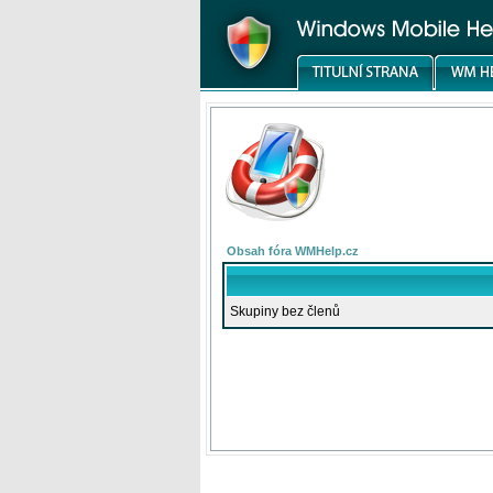
Obsah fóra WMHelp.cz
Skupiny bez členů