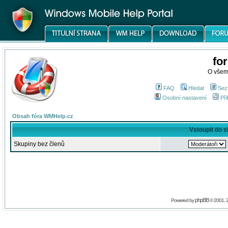
fo
O všem
FAQ
Hledat
Sez
Osobní nastavení
Při
Obsah fóra WMHelp.cz
Vstoupit do 
Skupiny bez členů
phpBB
Powered by
© 2001, 