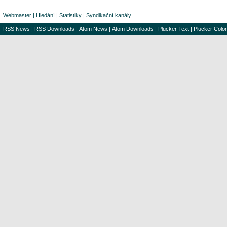
Webmaster
|
Hledání
|
Statistiky
|
Syndikační kanály
RSS News
|
RSS Downloads
|
Atom News
|
Atom Downloads
|
Plucker Text
|
Plucker Color