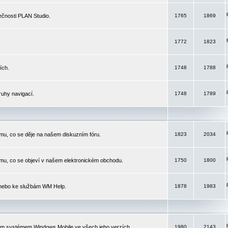
čnosti PLAN Studio.
1765
1869
1772
1823
ích.
1748
1788
ruhy navigací.
1748
1789
mu, co se děje na našem diskuzním fóru.
1823
2034
mu, co se objeví v našem elektronickém obchodu.
1750
1800
 nebo ke službám WM Help.
1878
1983
ím systémem Windows Mobile ve všech jeho verzích.
1980
2143