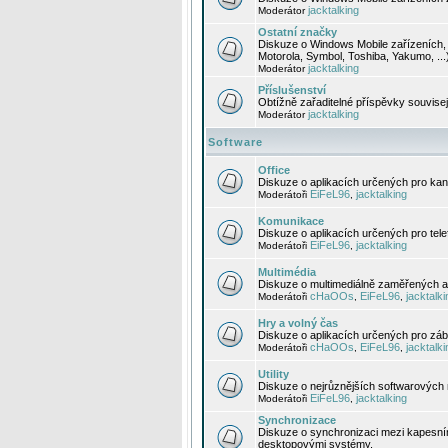
jacktalking
Moderátor
Ostatní značky
Diskuze o Windows Mobile zařízeních, 
Motorola, Symbol, Toshiba, Yakumo, ...
jacktalking
Moderátor
Příslušenství
Obtížně zařaditelné příspěvky souvise
jacktalking
Moderátor
Software
Office
Diskuze o aplikacích určených pro kanc
EiFeL96
jacktalking
Moderátoři
,
Komunikace
Diskuze o aplikacích určených pro tel
EiFeL96
jacktalking
Moderátoři
,
Multimédia
Diskuze o multimediálně zaměřených ap
cHaOOs
EiFeL96
jacktalki
Moderátoři
,
,
Hry a volný čas
Diskuze o aplikacích určených pro zába
cHaOOs
EiFeL96
jacktalki
Moderátoři
,
,
Utility
Diskuze o nejrůznějších softwarových n
EiFeL96
jacktalking
Moderátoři
,
Synchronizace
Diskuze o synchronizaci mezi kapesní
desktopovými systémy.