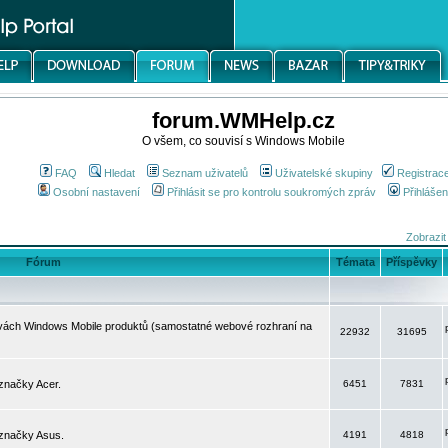
forum.WMHelp.cz
O všem, co souvisí s Windows Mobile
FAQ
Hledat
Seznam uživatelů
Uživatelské skupiny
Registrac
Osobní nastavení
Přihlásit se pro kontrolu soukromých zpráv
Přihlášen
Zobrazit
Fórum
Témata
Příspěvky
avách Windows Mobile produktů (samostatné webové rozhraní na
22932
31695
značky Acer.
6451
7831
 značky Asus.
4191
4818