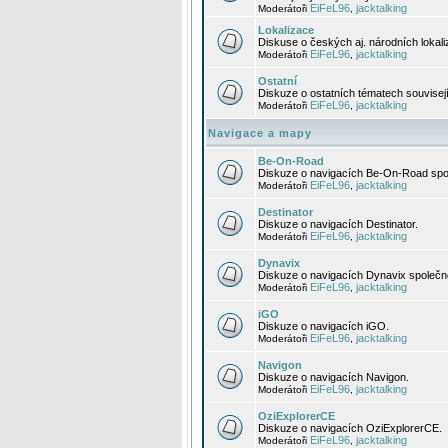
EiFeL96
jacktalking
Moderátoři
,
Lokalizace
Diskuse o českých aj. národních lokal
EiFeL96
jacktalking
Moderátoři
,
Ostatní
Diskuze o ostatních tématech souvisej
EiFeL96
jacktalking
Moderátoři
,
Navigace a mapy
Be-On-Road
Diskuze o navigacích Be-On-Road spol
EiFeL96
jacktalking
Moderátoři
,
Destinator
Diskuze o navigacích Destinator.
EiFeL96
jacktalking
Moderátoři
,
Dynavix
Diskuze o navigacích Dynavix společno
EiFeL96
jacktalking
Moderátoři
,
iGO
Diskuze o navigacích iGO.
EiFeL96
jacktalking
Moderátoři
,
Navigon
Diskuze o navigacích Navigon.
EiFeL96
jacktalking
Moderátoři
,
OziExplorerCE
Diskuze o navigacích OziExplorerCE.
EiFeL96
jacktalking
Moderátoři
,