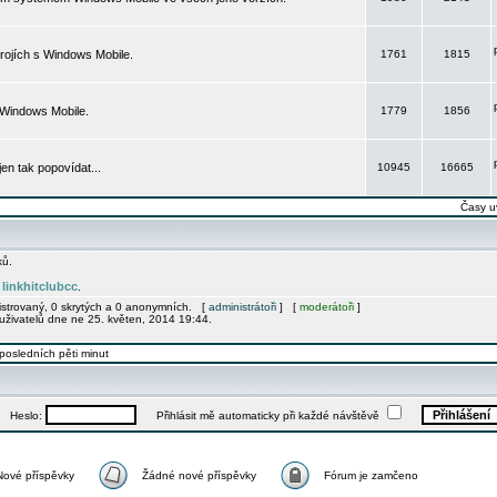
rojích s Windows Mobile.
1761
1815
 Windows Mobile.
1779
1856
 jen tak popovídat...
10945
16665
Časy u
ků.
linkhitclubcc
e
.
gistrovaný, 0 skrytých a 0 anonymních. [
administrátoři
] [
moderátoři
]
uživatelů dne ne 25. květen, 2014 19:44.
posledních pěti minut
Heslo:
Přihlásit mě automaticky při každé návštěvě
Nové příspěvky
Žádné nové příspěvky
Fórum je zamčeno