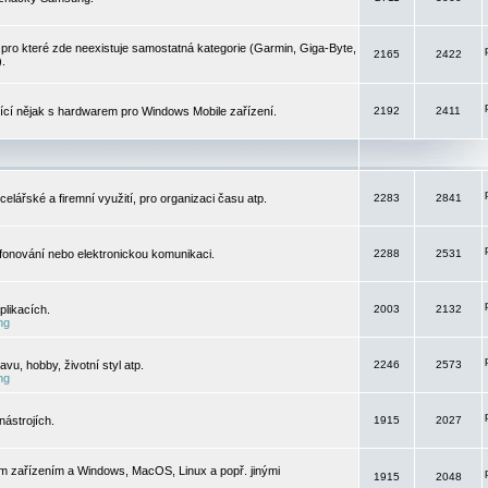
pro které zde neexistuje samostatná kategorie (Garmin, Giga-Byte,
2165
2422
).
jící nějak s hardwarem pro Windows Mobile zařízení.
2192
2411
elářské a firemní využití, pro organizaci času atp.
2283
2841
efonování nebo elektronickou komunikaci.
2288
2531
likacích.
2003
2132
ng
vu, hobby, životní styl atp.
2246
2573
ng
ástrojích.
1915
2027
m zařízením a Windows, MacOS, Linux a popř. jinými
1915
2048