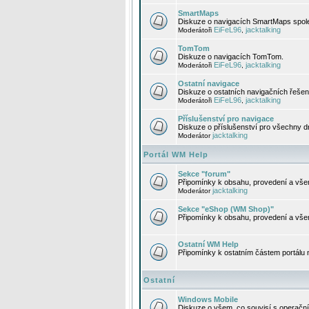
SmartMaps
Diskuze o navigacích SmartMaps spole
EiFeL96
jacktalking
Moderátoři
,
TomTom
Diskuze o navigacích TomTom.
EiFeL96
jacktalking
Moderátoři
,
Ostatní navigace
Diskuze o ostatních navigačních řešen
EiFeL96
jacktalking
Moderátoři
,
Příslušenství pro navigace
Diskuze o příslušenství pro všechny d
jacktalking
Moderátor
Portál WM Help
Sekce "forum"
Připomínky k obsahu, provedení a vše
jacktalking
Moderátor
Sekce "eShop (WM Shop)"
Připomínky k obsahu, provedení a vše
Ostatní WM Help
Připomínky k ostatním částem portálu
Ostatní
Windows Mobile
Diskuze o všem, co souvisí s operačn