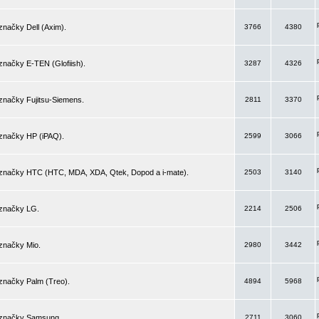
značky Dell (Axim).
3766
4380
značky E-TEN (Glofiish).
3287
4326
značky Fujitsu-Siemens.
2811
3370
 značky HP (iPAQ).
2599
3066
 značky HTC (HTC, MDA, XDA, Qtek, Dopod a i-mate).
2503
3140
 značky LG.
2214
2506
značky Mio.
2980
3442
značky Palm (Treo).
4894
5968
 značky Samsung.
2711
3060