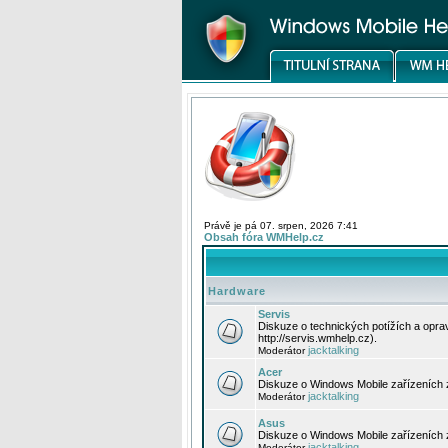
Právě je pá 07. srpen, 2026 7:41
Obsah fóra WMHelp.cz
Hardware
Servis
Diskuze o technických potížích a opr
http://servis.wmhelp.cz).
jacktalking
Moderátor
Acer
Diskuze o Windows Mobile zařízeních 
jacktalking
Moderátor
Asus
Diskuze o Windows Mobile zařízeních
jacktalking
Moderátor