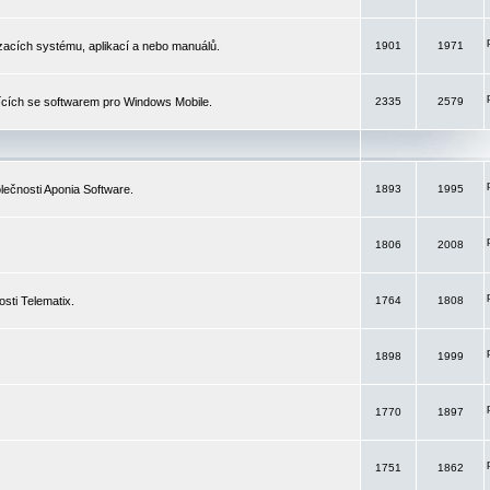
izacích systému, aplikací a nebo manuálů.
1901
1971
ících se softwarem pro Windows Mobile.
2335
2579
ečnosti Aponia Software.
1893
1995
1806
2008
sti Telematix.
1764
1808
1898
1999
1770
1897
1751
1862