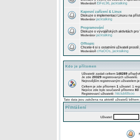
EiFeL96
jacktalking
Moderátoři
,
Kapesní zařízení & Linux
Diskuze o implementaci Linuxu na příst
jacktalking
Moderátor
Programování
Diskuze o vývojářských aktivitách pro
jacktalking
Moderátor
Offtopic
Chcete-li si s ostatními uživateli prostě
cHaOOs
jacktalking
Moderátoři
,
Kdo je přítomen
Uživatelé zaslali celkem
148289
příspěv
Je zde
20329
registrovaných uživatelů.
Nejnovějším registrovaným uživatelem j
Celkem je zde přítomen
1
uživatel: 1 re
Nejvíce zde bylo současně přítomno
83
hitclub68soo
Registrovaní uživatelé:
Tato data jsou založena na aktivitě uživatelů během 
Přihlášení
Uživatel: