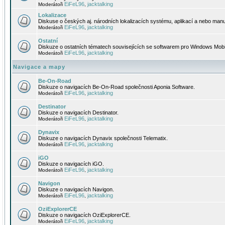
EiFeL96
jacktalking
Moderátoři
,
Lokalizace
Diskuse o českých aj. národních lokalizacích systému, aplikací a nebo manu
EiFeL96
jacktalking
Moderátoři
,
Ostatní
Diskuze o ostatních tématech souvisejících se softwarem pro Windows Mobi
EiFeL96
jacktalking
Moderátoři
,
Navigace a mapy
Be-On-Road
Diskuze o navigacích Be-On-Road společnosti Aponia Software.
EiFeL96
jacktalking
Moderátoři
,
Destinator
Diskuze o navigacích Destinator.
EiFeL96
jacktalking
Moderátoři
,
Dynavix
Diskuze o navigacích Dynavix společnosti Telematix.
EiFeL96
jacktalking
Moderátoři
,
iGO
Diskuze o navigacích iGO.
EiFeL96
jacktalking
Moderátoři
,
Navigon
Diskuze o navigacích Navigon.
EiFeL96
jacktalking
Moderátoři
,
OziExplorerCE
Diskuze o navigacích OziExplorerCE.
EiFeL96
jacktalking
Moderátoři
,