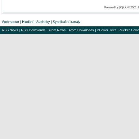
phpBB
Powered by
© 2001, 
Webmaster
|
Hledání
|
Statistiky
|
Syndikační kanály
RSS News
|
RSS Downloads
|
Atom News
|
Atom Downloads
|
Plucker Text
|
Plucker Color