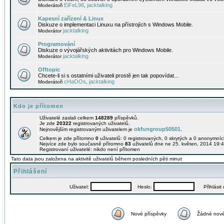
EiFeL96
jacktalking
Moderátoři
,
Kapesní zařízení & Linux
Diskuze o implementaci Linuxu na přístrojích s Windows Mobile.
jacktalking
Moderátor
Programování
Diskuze o vývojářských aktivitách pro Windows Mobile.
jacktalking
Moderátor
Offtopic
Chcete-li si s ostatními uživateli prostě jen tak popovídat...
cHaOOs
jacktalking
Moderátoři
,
Kdo je přítomen
Uživatelé zaslali celkem
148289
příspěvků.
Je zde
20322
registrovaných uživatelů.
okfungroup50501
Nejnovějším registrovaným uživatelem je
.
Celkem je zde přítomno
0
uživatelů: 0 registrovaných, 0 skrytých a 0 anonymní
Nejvíce zde bylo současně přítomno
83
uživatelů dne ne 25. květen, 2014 19:4
Registrovaní uživatelé: nikdo není přítomen
Tato data jsou založena na aktivitě uživatelů během posledních pěti minut
Přihlášení
Uživatel:
Heslo:
Přihlásit m
Nové příspěvky
Žádné nové