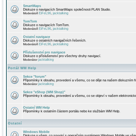
SmartMaps
Diskuze o navigacích SmartMaps společnosti PLAN Studio.
EiFeL96
jacktalking
Moderátoři
,
TomTom
Diskuze o navigacích TomTom.
EiFeL96
jacktalking
Moderátoři
,
Ostatní navigace
Diskuze o ostatních navigačních řešeních.
EiFeL96
jacktalking
Moderátoři
,
Příslušenství pro navigace
Diskuze o příslušenství pro všechny druhy navigací.
jacktalking
Moderátor
Portál WM Help
Sekce "forum"
Připomínky k obsahu, provedení a všemu, co se děje na našem diskuzním f
jacktalking
Moderátor
Sekce "eShop (WM Shop)"
Připomínky k obsahu, provedení a všemu, co se objeví v našem elektronic
Ostatní WM Help
Připomínky k ostatním částem portálu nebo ke službám WM Help.
Ostatní
Windows Mobile
Diskuze o všem, co souvisí s operačním systémem Windows Mobile ve všec