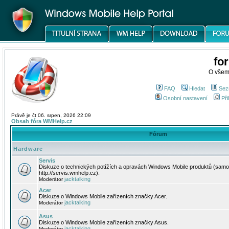
fo
O všem
FAQ
Hledat
Sez
Osobní nastavení
Při
Právě je čt 06. srpen, 2026 22:09
Obsah fóra WMHelp.cz
Fórum
Hardware
Servis
Diskuze o technických potížích a opravách Windows Mobile produktů (samo
http://servis.wmhelp.cz).
jacktalking
Moderátor
Acer
Diskuze o Windows Mobile zařízeních značky Acer.
jacktalking
Moderátor
Asus
Diskuze o Windows Mobile zařízeních značky Asus.
jacktalking
Moderátor