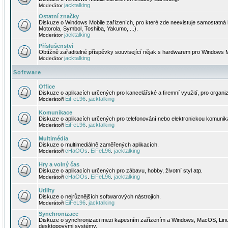
jacktalking
Moderátor
Ostatní značky
Diskuze o Windows Mobile zařízeních, pro které zde neexistuje samostatná 
Motorola, Symbol, Toshiba, Yakumo, ...).
jacktalking
Moderátor
Příslušenství
Obtížně zařaditelné příspěvky související nějak s hardwarem pro Windows M
jacktalking
Moderátor
Software
Office
Diskuze o aplikacích určených pro kancelářské a firemní využití, pro organiz
EiFeL96
jacktalking
Moderátoři
,
Komunikace
Diskuze o aplikacích určených pro telefonování nebo elektronickou komunika
EiFeL96
jacktalking
Moderátoři
,
Multimédia
Diskuze o multimediálně zaměřených aplikacích.
cHaOOs
EiFeL96
jacktalking
Moderátoři
,
,
Hry a volný čas
Diskuze o aplikacích určených pro zábavu, hobby, životní styl atp.
cHaOOs
EiFeL96
jacktalking
Moderátoři
,
,
Utility
Diskuze o nejrůznějších softwarových nástrojích.
EiFeL96
jacktalking
Moderátoři
,
Synchronizace
Diskuze o synchronizaci mezi kapesním zařízením a Windows, MacOS, Linux
desktopovými systémy.