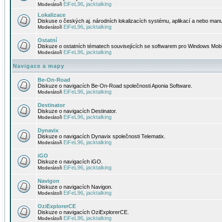
EiFeL96
jacktalking
Moderátoři
,
Lokalizace
Diskuse o českých aj. národních lokalizacích systému, aplikací a nebo manu
EiFeL96
jacktalking
Moderátoři
,
Ostatní
Diskuze o ostatních tématech souvisejících se softwarem pro Windows Mobi
EiFeL96
jacktalking
Moderátoři
,
Navigace a mapy
Be-On-Road
Diskuze o navigacích Be-On-Road společnosti Aponia Software.
EiFeL96
jacktalking
Moderátoři
,
Destinator
Diskuze o navigacích Destinator.
EiFeL96
jacktalking
Moderátoři
,
Dynavix
Diskuze o navigacích Dynavix společnosti Telematix.
EiFeL96
jacktalking
Moderátoři
,
iGO
Diskuze o navigacích iGO.
EiFeL96
jacktalking
Moderátoři
,
Navigon
Diskuze o navigacích Navigon.
EiFeL96
jacktalking
Moderátoři
,
OziExplorerCE
Diskuze o navigacích OziExplorerCE.
EiFeL96
jacktalking
Moderátoři
,