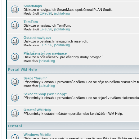
SmartMaps
Diskuze o navigacích SmartMaps společnosti PLAN Studio.
EiFeL96
jacktalking
Moderátoři
,
TomTom
Diskuze o navigacích TomTom.
EiFeL96
jacktalking
Moderátoři
,
Ostatní navigace
Diskuze o ostatních navigačních řešeních.
EiFeL96
jacktalking
Moderátoři
,
Příslušenství pro navigace
Diskuze o příslušenství pro všechny druhy navigací.
jacktalking
Moderátor
Portál WM Help
Sekce "forum"
Připomínky k obsahu, provedení a všemu, co se děje na našem diskuzním f
jacktalking
Moderátor
Sekce "eShop (WM Shop)"
Připomínky k obsahu, provedení a všemu, co se objeví v našem elektronic
Ostatní WM Help
Připomínky k ostatním částem portálu nebo ke službám WM Help.
Ostatní
Windows Mobile
Diskuze o všem, co souvisí s operačním systémem Windows Mobile ve všec