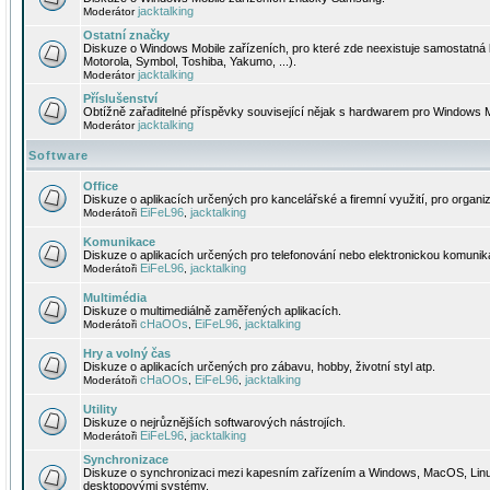
jacktalking
Moderátor
Ostatní značky
Diskuze o Windows Mobile zařízeních, pro které zde neexistuje samostatná 
Motorola, Symbol, Toshiba, Yakumo, ...).
jacktalking
Moderátor
Příslušenství
Obtížně zařaditelné příspěvky související nějak s hardwarem pro Windows M
jacktalking
Moderátor
Software
Office
Diskuze o aplikacích určených pro kancelářské a firemní využití, pro organiz
EiFeL96
jacktalking
Moderátoři
,
Komunikace
Diskuze o aplikacích určených pro telefonování nebo elektronickou komunika
EiFeL96
jacktalking
Moderátoři
,
Multimédia
Diskuze o multimediálně zaměřených aplikacích.
cHaOOs
EiFeL96
jacktalking
Moderátoři
,
,
Hry a volný čas
Diskuze o aplikacích určených pro zábavu, hobby, životní styl atp.
cHaOOs
EiFeL96
jacktalking
Moderátoři
,
,
Utility
Diskuze o nejrůznějších softwarových nástrojích.
EiFeL96
jacktalking
Moderátoři
,
Synchronizace
Diskuze o synchronizaci mezi kapesním zařízením a Windows, MacOS, Linux
desktopovými systémy.