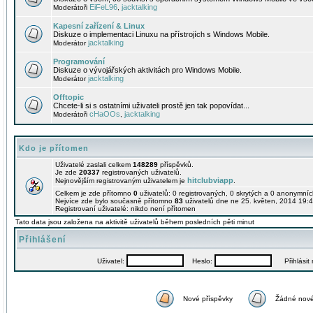
EiFeL96
jacktalking
Moderátoři
,
Kapesní zařízení & Linux
Diskuze o implementaci Linuxu na přístrojích s Windows Mobile.
jacktalking
Moderátor
Programování
Diskuze o vývojářských aktivitách pro Windows Mobile.
jacktalking
Moderátor
Offtopic
Chcete-li si s ostatními uživateli prostě jen tak popovídat...
cHaOOs
jacktalking
Moderátoři
,
Kdo je přítomen
Uživatelé zaslali celkem
148289
příspěvků.
Je zde
20337
registrovaných uživatelů.
hitclubviapp
Nejnovějším registrovaným uživatelem je
.
Celkem je zde přítomno
0
uživatelů: 0 registrovaných, 0 skrytých a 0 anonymní
Nejvíce zde bylo současně přítomno
83
uživatelů dne ne 25. květen, 2014 19:4
Registrovaní uživatelé: nikdo není přítomen
Tato data jsou založena na aktivitě uživatelů během posledních pěti minut
Přihlášení
Uživatel:
Heslo:
Přihlásit m
Nové příspěvky
Žádné nové