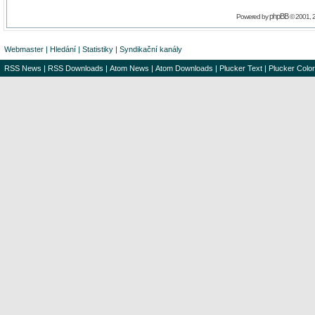
phpBB
Powered by
© 2001, 
Webmaster
|
Hledání
|
Statistiky
|
Syndikační kanály
RSS News
|
RSS Downloads
|
Atom News
|
Atom Downloads
|
Plucker Text
|
Plucker Color