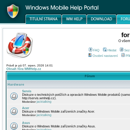
fo
O všem
FAQ
Hledat
Sez
Osobní nastavení
Při
Právě je pá 07. srpen, 2026 14:01
Obsah fóra WMHelp.cz
Fórum
Hardware
Servis
Diskuze o technických potížích a opravách Windows Mobile produktů (samo
http://servis.wmhelp.cz).
jacktalking
Moderátor
Acer
Diskuze o Windows Mobile zařízeních značky Acer.
jacktalking
Moderátor
Asus
Diskuze o Windows Mobile zařízeních značky Asus.
jacktalking
Moderátor