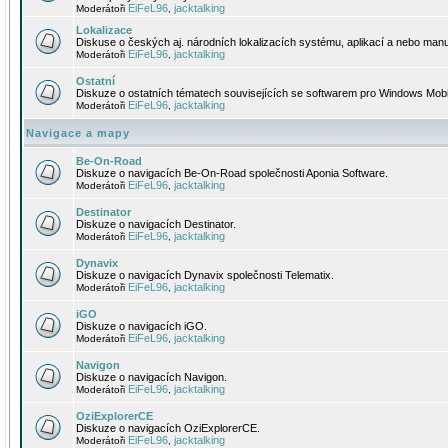
EiFeL96
jacktalking
Moderátoři
,
Lokalizace
Diskuse o českých aj. národních lokalizacích systému, aplikací a nebo manu
EiFeL96
jacktalking
Moderátoři
,
Ostatní
Diskuze o ostatních tématech souvisejících se softwarem pro Windows Mobi
EiFeL96
jacktalking
Moderátoři
,
Navigace a mapy
Be-On-Road
Diskuze o navigacích Be-On-Road společnosti Aponia Software.
EiFeL96
jacktalking
Moderátoři
,
Destinator
Diskuze o navigacích Destinator.
EiFeL96
jacktalking
Moderátoři
,
Dynavix
Diskuze o navigacích Dynavix společnosti Telematix.
EiFeL96
jacktalking
Moderátoři
,
iGO
Diskuze o navigacích iGO.
EiFeL96
jacktalking
Moderátoři
,
Navigon
Diskuze o navigacích Navigon.
EiFeL96
jacktalking
Moderátoři
,
OziExplorerCE
Diskuze o navigacích OziExplorerCE.
EiFeL96
jacktalking
Moderátoři
,