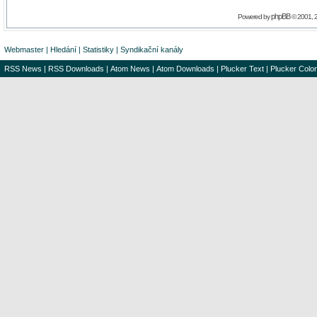
phpBB
Powered by
© 2001, 
Webmaster
|
Hledání
|
Statistiky
|
Syndikační kanály
RSS News
|
RSS Downloads
|
Atom News
|
Atom Downloads
|
Plucker Text
|
Plucker Color