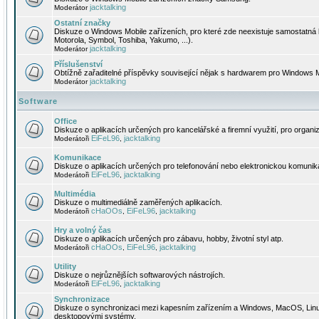
jacktalking
Moderátor
Ostatní značky
Diskuze o Windows Mobile zařízeních, pro které zde neexistuje samostatná 
Motorola, Symbol, Toshiba, Yakumo, ...).
jacktalking
Moderátor
Příslušenství
Obtížně zařaditelné příspěvky související nějak s hardwarem pro Windows M
jacktalking
Moderátor
Software
Office
Diskuze o aplikacích určených pro kancelářské a firemní využití, pro organiz
EiFeL96
jacktalking
Moderátoři
,
Komunikace
Diskuze o aplikacích určených pro telefonování nebo elektronickou komunika
EiFeL96
jacktalking
Moderátoři
,
Multimédia
Diskuze o multimediálně zaměřených aplikacích.
cHaOOs
EiFeL96
jacktalking
Moderátoři
,
,
Hry a volný čas
Diskuze o aplikacích určených pro zábavu, hobby, životní styl atp.
cHaOOs
EiFeL96
jacktalking
Moderátoři
,
,
Utility
Diskuze o nejrůznějších softwarových nástrojích.
EiFeL96
jacktalking
Moderátoři
,
Synchronizace
Diskuze o synchronizaci mezi kapesním zařízením a Windows, MacOS, Linux
desktopovými systémy.