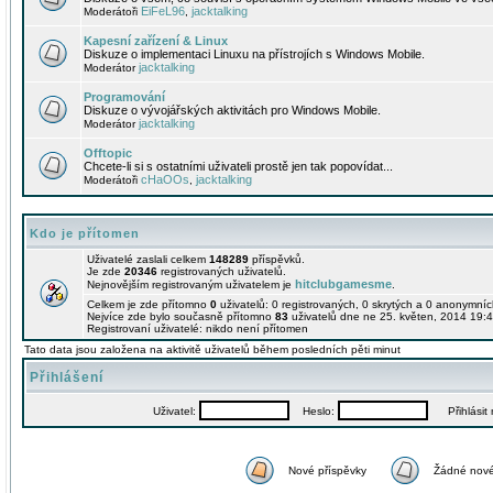
EiFeL96
jacktalking
Moderátoři
,
Kapesní zařízení & Linux
Diskuze o implementaci Linuxu na přístrojích s Windows Mobile.
jacktalking
Moderátor
Programování
Diskuze o vývojářských aktivitách pro Windows Mobile.
jacktalking
Moderátor
Offtopic
Chcete-li si s ostatními uživateli prostě jen tak popovídat...
cHaOOs
jacktalking
Moderátoři
,
Kdo je přítomen
Uživatelé zaslali celkem
148289
příspěvků.
Je zde
20346
registrovaných uživatelů.
hitclubgamesme
Nejnovějším registrovaným uživatelem je
.
Celkem je zde přítomno
0
uživatelů: 0 registrovaných, 0 skrytých a 0 anonymní
Nejvíce zde bylo současně přítomno
83
uživatelů dne ne 25. květen, 2014 19:4
Registrovaní uživatelé: nikdo není přítomen
Tato data jsou založena na aktivitě uživatelů během posledních pěti minut
Přihlášení
Uživatel:
Heslo:
Přihlásit m
Nové příspěvky
Žádné nové