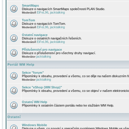
SmartMaps
Diskuze o navigacích SmartMaps společnosti PLAN Studio.
EiFeL96
jacktalking
Moderátoři
,
TomTom
Diskuze o navigacích TomTom.
EiFeL96
jacktalking
Moderátoři
,
Ostatní navigace
Diskuze o ostatních navigačních řešeních.
EiFeL96
jacktalking
Moderátoři
,
Příslušenství pro navigace
Diskuze o příslušenství pro všechny druhy navigací.
jacktalking
Moderátor
Portál WM Help
Sekce "forum"
Připomínky k obsahu, provedení a všemu, co se děje na našem diskuzním f
jacktalking
Moderátor
Sekce "eShop (WM Shop)"
Připomínky k obsahu, provedení a všemu, co se objeví v našem elektronic
Ostatní WM Help
Připomínky k ostatním částem portálu nebo ke službám WM Help.
Ostatní
Windows Mobile
Diskuze o všem, co souvisí s operačním systémem Windows Mobile ve všec