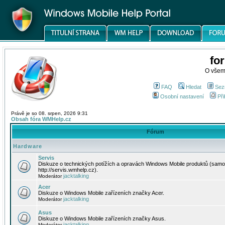
fo
O všem
FAQ
Hledat
Sez
Osobní nastavení
Při
Právě je so 08. srpen, 2026 9:31
Obsah fóra WMHelp.cz
Fórum
Hardware
Servis
Diskuze o technických potížích a opravách Windows Mobile produktů (samo
http://servis.wmhelp.cz).
jacktalking
Moderátor
Acer
Diskuze o Windows Mobile zařízeních značky Acer.
jacktalking
Moderátor
Asus
Diskuze o Windows Mobile zařízeních značky Asus.
jacktalking
Moderátor