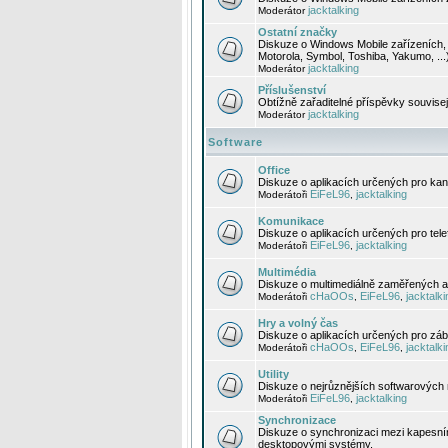
jacktalking
Moderátor
Ostatní značky
Diskuze o Windows Mobile zařízeních, 
Motorola, Symbol, Toshiba, Yakumo, ...
jacktalking
Moderátor
Příslušenství
Obtížně zařaditelné příspěvky souvise
jacktalking
Moderátor
Software
Office
Diskuze o aplikacích určených pro kanc
EiFeL96
jacktalking
Moderátoři
,
Komunikace
Diskuze o aplikacích určených pro tel
EiFeL96
jacktalking
Moderátoři
,
Multimédia
Diskuze o multimediálně zaměřených ap
cHaOOs
EiFeL96
jacktalki
Moderátoři
,
,
Hry a volný čas
Diskuze o aplikacích určených pro zába
cHaOOs
EiFeL96
jacktalki
Moderátoři
,
,
Utility
Diskuze o nejrůznějších softwarových n
EiFeL96
jacktalking
Moderátoři
,
Synchronizace
Diskuze o synchronizaci mezi kapesní
desktopovými systémy.