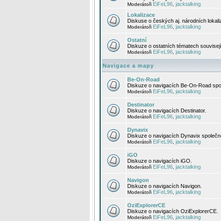
EiFeL96
jacktalking
Moderátoři
,
Lokalizace
Diskuse o českých aj. národních lokal
EiFeL96
jacktalking
Moderátoři
,
Ostatní
Diskuze o ostatních tématech souvisej
EiFeL96
jacktalking
Moderátoři
,
Navigace a mapy
Be-On-Road
Diskuze o navigacích Be-On-Road spol
EiFeL96
jacktalking
Moderátoři
,
Destinator
Diskuze o navigacích Destinator.
EiFeL96
jacktalking
Moderátoři
,
Dynavix
Diskuze o navigacích Dynavix společno
EiFeL96
jacktalking
Moderátoři
,
iGO
Diskuze o navigacích iGO.
EiFeL96
jacktalking
Moderátoři
,
Navigon
Diskuze o navigacích Navigon.
EiFeL96
jacktalking
Moderátoři
,
OziExplorerCE
Diskuze o navigacích OziExplorerCE.
EiFeL96
jacktalking
Moderátoři
,