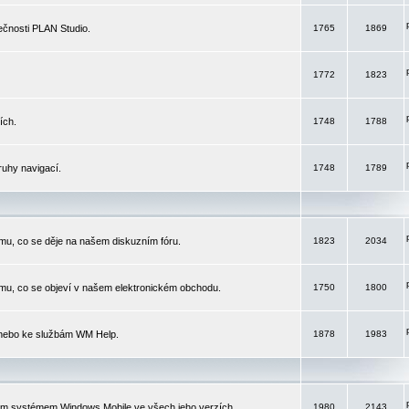
čnosti PLAN Studio.
1765
1869
1772
1823
ích.
1748
1788
ruhy navigací.
1748
1789
mu, co se děje na našem diskuzním fóru.
1823
2034
mu, co se objeví v našem elektronickém obchodu.
1750
1800
 nebo ke službám WM Help.
1878
1983
ím systémem Windows Mobile ve všech jeho verzích.
1980
2143