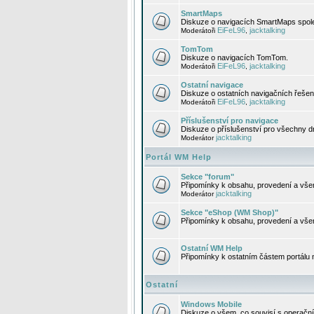
SmartMaps
Diskuze o navigacích SmartMaps spole
EiFeL96
jacktalking
Moderátoři
,
TomTom
Diskuze o navigacích TomTom.
EiFeL96
jacktalking
Moderátoři
,
Ostatní navigace
Diskuze o ostatních navigačních řešen
EiFeL96
jacktalking
Moderátoři
,
Příslušenství pro navigace
Diskuze o příslušenství pro všechny d
jacktalking
Moderátor
Portál WM Help
Sekce "forum"
Připomínky k obsahu, provedení a vše
jacktalking
Moderátor
Sekce "eShop (WM Shop)"
Připomínky k obsahu, provedení a vše
Ostatní WM Help
Připomínky k ostatním částem portálu
Ostatní
Windows Mobile
Diskuze o všem, co souvisí s operačn