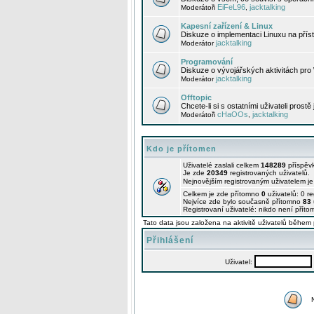
EiFeL96
jacktalking
Moderátoři
,
Kapesní zařízení & Linux
Diskuze o implementaci Linuxu na příst
jacktalking
Moderátor
Programování
Diskuze o vývojářských aktivitách pro
jacktalking
Moderátor
Offtopic
Chcete-li si s ostatními uživateli prostě
cHaOOs
jacktalking
Moderátoři
,
Kdo je přítomen
Uživatelé zaslali celkem
148289
příspěv
Je zde
20349
registrovaných uživatelů.
Nejnovějším registrovaným uživatelem j
Celkem je zde přítomno
0
uživatelů: 0 r
Nejvíce zde bylo současně přítomno
83
Registrovaní uživatelé: nikdo není příto
Tato data jsou založena na aktivitě uživatelů během 
Přihlášení
Uživatel: