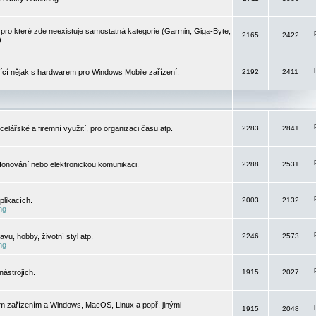
pro které zde neexistuje samostatná kategorie (Garmin, Giga-Byte,
2165
2422
).
jící nějak s hardwarem pro Windows Mobile zařízení.
2192
2411
elářské a firemní využití, pro organizaci času atp.
2283
2841
efonování nebo elektronickou komunikaci.
2288
2531
likacích.
2003
2132
ng
vu, hobby, životní styl atp.
2246
2573
ng
ástrojích.
1915
2027
m zařízením a Windows, MacOS, Linux a popř. jinými
1915
2048