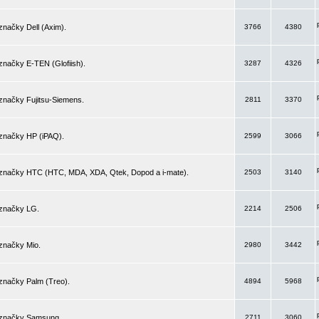
značky Dell (Axim).
3766
4380
značky E-TEN (Glofiish).
3287
4326
značky Fujitsu-Siemens.
2811
3370
 značky HP (iPAQ).
2599
3066
 značky HTC (HTC, MDA, XDA, Qtek, Dopod a i-mate).
2503
3140
 značky LG.
2214
2506
značky Mio.
2980
3442
značky Palm (Treo).
4894
5968
 značky Samsung.
2711
3060