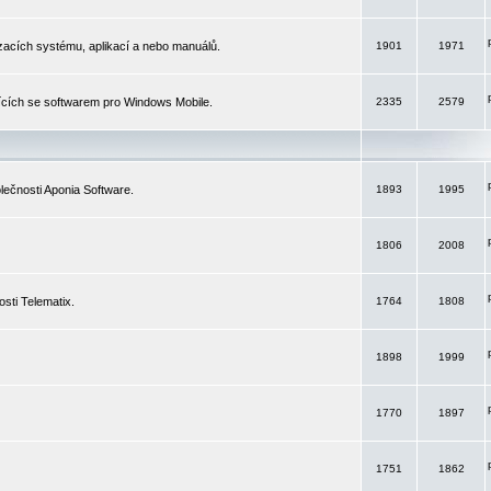
izacích systému, aplikací a nebo manuálů.
1901
1971
ících se softwarem pro Windows Mobile.
2335
2579
ečnosti Aponia Software.
1893
1995
1806
2008
sti Telematix.
1764
1808
1898
1999
1770
1897
1751
1862