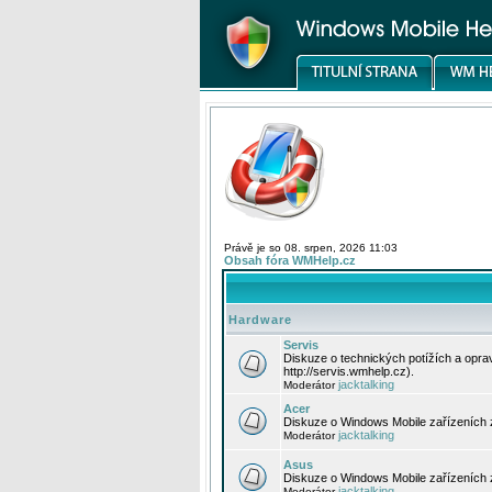
Právě je so 08. srpen, 2026 11:03
Obsah fóra WMHelp.cz
Hardware
Servis
Diskuze o technických potížích a opr
http://servis.wmhelp.cz).
jacktalking
Moderátor
Acer
Diskuze o Windows Mobile zařízeních 
jacktalking
Moderátor
Asus
Diskuze o Windows Mobile zařízeních
jacktalking
Moderátor