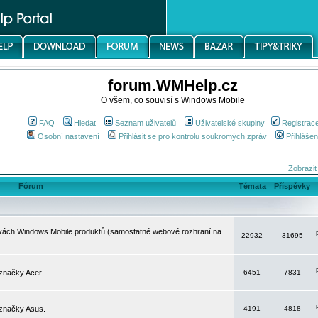
forum.WMHelp.cz
O všem, co souvisí s Windows Mobile
FAQ
Hledat
Seznam uživatelů
Uživatelské skupiny
Registrac
Osobní nastavení
Přihlásit se pro kontrolu soukromých zpráv
Přihlášen
Zobrazit
Fórum
Témata
Příspěvky
avách Windows Mobile produktů (samostatné webové rozhraní na
22932
31695
značky Acer.
6451
7831
 značky Asus.
4191
4818