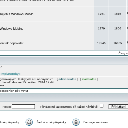
rojích s Windows Mobile.
1761
1815
 Windows Mobile.
1779
1856
 jen tak popovídat...
10945
16665
Časy u
ků.
implanttokyo
e
.
egistrovaných, 0 skrytých a 0 anonymních. [
administrátoři
] [
moderátoři
]
uživatelů dne ne 25. květen, 2014 19:44.
men
posledních pěti minut
Heslo:
Přihlásit mě automaticky při každé návštěvě
Nové příspěvky
Žádné nové příspěvky
Fórum je zamčeno