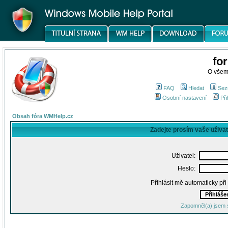
fo
O všem
FAQ
Hledat
Sez
Osobní nastavení
Při
Obsah fóra WMHelp.cz
Zadejte prosím vaše uživa
Uživatel:
Heslo:
Přihlásit mě automaticky př
Zapomněl(a) jsem 