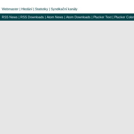
Webmaster
|
Hledání
|
Statistiky
|
Syndikační kanály
RSS News
|
RSS Downloads
|
Atom News
|
Atom Downloads
|
Plucker Text
|
Plucker Color