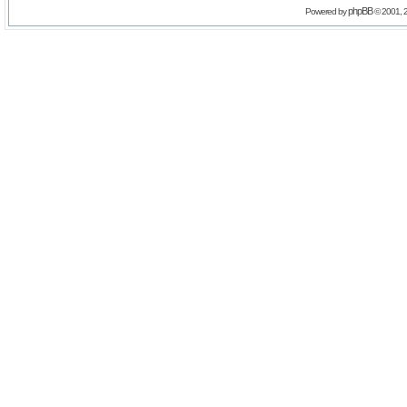
phpBB
Powered by
© 2001, 