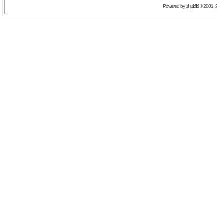
phpBB
Powered by
© 2001, 