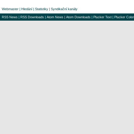
Webmaster
|
Hledání
|
Statistiky
|
Syndikační kanály
RSS News
|
RSS Downloads
|
Atom News
|
Atom Downloads
|
Plucker Text
|
Plucker Color