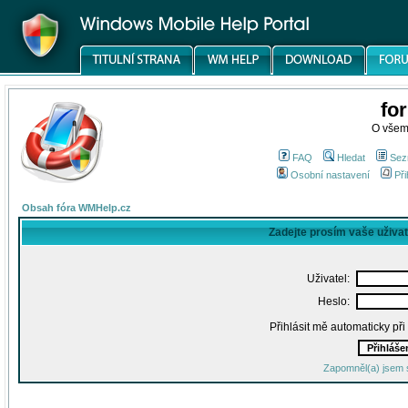
fo
O všem
FAQ
Hledat
Sez
Osobní nastavení
Při
Obsah fóra WMHelp.cz
Zadejte prosím vaše uživa
Uživatel:
Heslo:
Přihlásit mě automaticky př
Zapomněl(a) jsem 