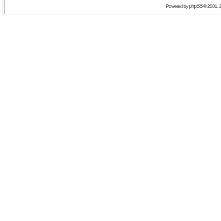
phpBB
Powered by
© 2001, 