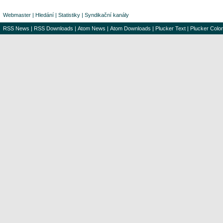
Webmaster
|
Hledání
|
Statistiky
|
Syndikační kanály
RSS News
|
RSS Downloads
|
Atom News
|
Atom Downloads
|
Plucker Text
|
Plucker Color