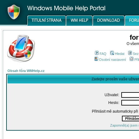
fo
O všem
FAQ
Hledat
Sez
Osobní nastavení
Při
Obsah fóra WMHelp.cz
Zadejte prosím vaše uživa
Uživatel:
Heslo:
Přihlásit mě automaticky př
Zapomněl(a) jsem 