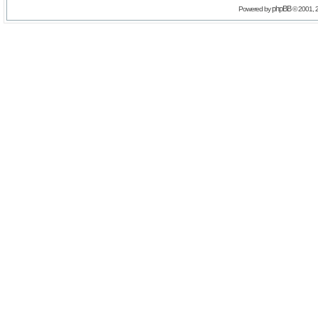
phpBB
Powered by
© 2001, 