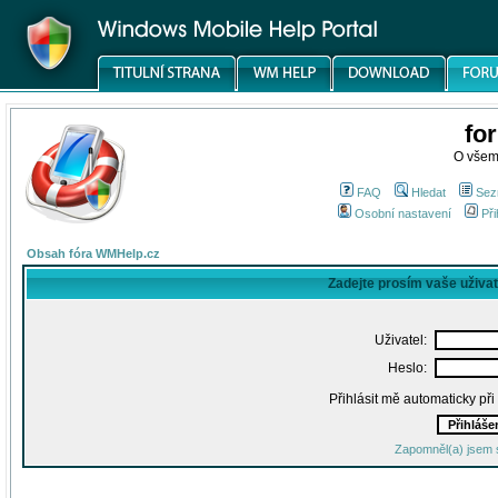
fo
O všem
FAQ
Hledat
Sez
Osobní nastavení
Při
Obsah fóra WMHelp.cz
Zadejte prosím vaše uživa
Uživatel:
Heslo:
Přihlásit mě automaticky př
Zapomněl(a) jsem 