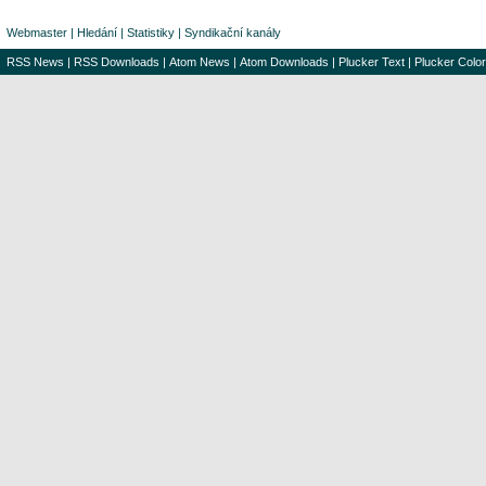
Webmaster
|
Hledání
|
Statistiky
|
Syndikační kanály
RSS News
|
RSS Downloads
|
Atom News
|
Atom Downloads
|
Plucker Text
|
Plucker Color