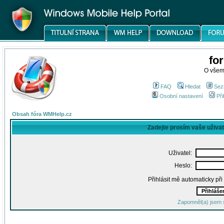
fo
O všem
FAQ
Hledat
Sez
Osobní nastavení
Při
Obsah fóra WMHelp.cz
Zadejte prosím vaše uživa
Uživatel:
Heslo:
Přihlásit mě automaticky př
Zapomněl(a) jsem 