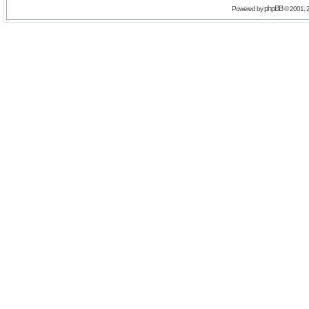
phpBB
Powered by
© 2001, 