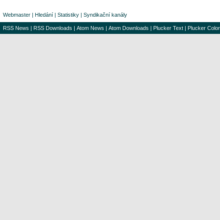
Webmaster
|
Hledání
|
Statistiky
|
Syndikační kanály
RSS News
|
RSS Downloads
|
Atom News
|
Atom Downloads
|
Plucker Text
|
Plucker Color