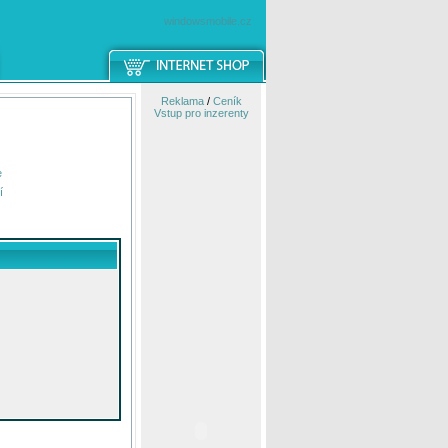
windowsmobile.cz
Reklama
/
Ceník
Vstup pro inzerenty
e
í