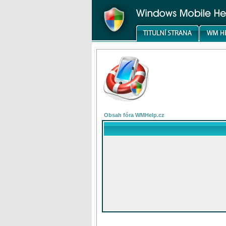
Obsah fóra WMHelp.cz