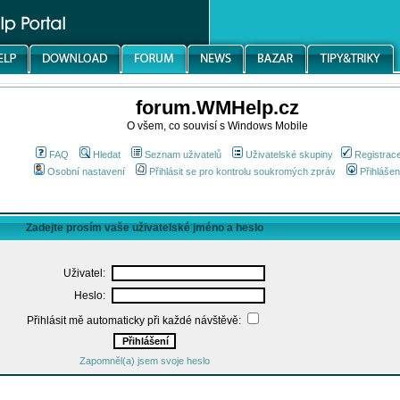
forum.WMHelp.cz
O všem, co souvisí s Windows Mobile
FAQ
Hledat
Seznam uživatelů
Uživatelské skupiny
Registrac
Osobní nastavení
Přihlásit se pro kontrolu soukromých zpráv
Přihlášen
Zadejte prosím vaše uživatelské jméno a heslo
Uživatel:
Heslo:
Přihlásit mě automaticky při každé návštěvě:
Zapomněl(a) jsem svoje heslo