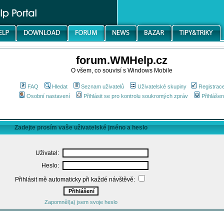
forum.WMHelp.cz
O všem, co souvisí s Windows Mobile
FAQ
Hledat
Seznam uživatelů
Uživatelské skupiny
Registrac
Osobní nastavení
Přihlásit se pro kontrolu soukromých zpráv
Přihlášen
Zadejte prosím vaše uživatelské jméno a heslo
Uživatel:
Heslo:
Přihlásit mě automaticky při každé návštěvě:
Zapomněl(a) jsem svoje heslo