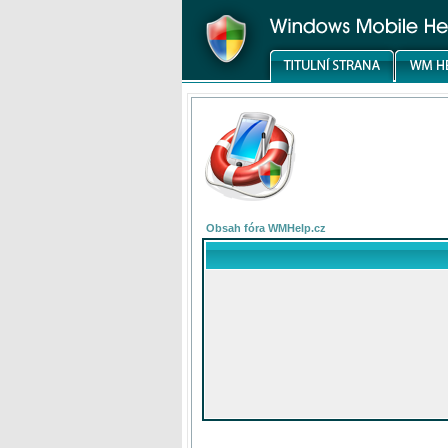
Obsah fóra WMHelp.cz