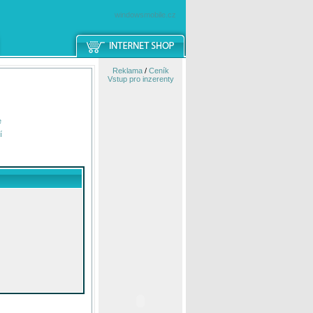
windowsmobile.cz
Reklama
/
Ceník
Vstup pro inzerenty
e
í