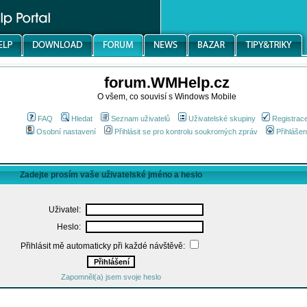
forum.WMHelp.cz
O všem, co souvisí s Windows Mobile
FAQ
Hledat
Seznam uživatelů
Uživatelské skupiny
Registrac
Osobní nastavení
Přihlásit se pro kontrolu soukromých zpráv
Přihlášen
Zadejte prosím vaše uživatelské jméno a heslo
Uživatel:
Heslo:
Přihlásit mě automaticky při každé návštěvě:
Zapomněl(a) jsem svoje heslo