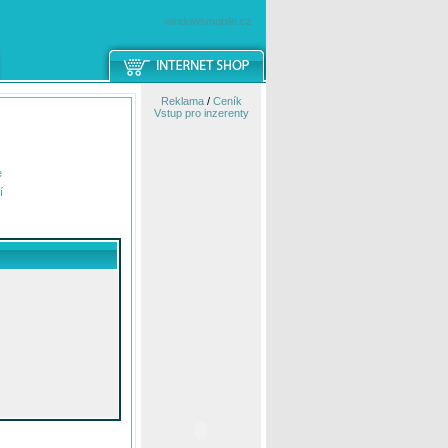
windowsmobile.cz
Reklama
/
Ceník
Vstup pro inzerenty
e
í