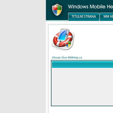
Obsah fóra WMHelp.cz