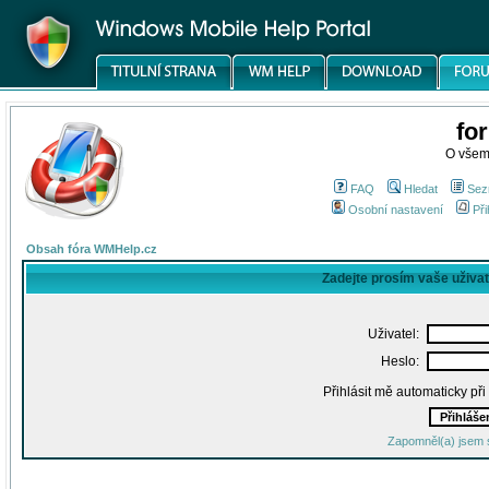
fo
O všem
FAQ
Hledat
Sez
Osobní nastavení
Při
Obsah fóra WMHelp.cz
Zadejte prosím vaše uživa
Uživatel:
Heslo:
Přihlásit mě automaticky př
Zapomněl(a) jsem 