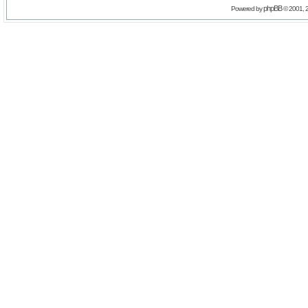
phpBB
Powered by
© 2001, 