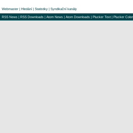
Webmaster
|
Hledání
|
Statistiky
|
Syndikační kanály
RSS News
|
RSS Downloads
|
Atom News
|
Atom Downloads
|
Plucker Text
|
Plucker Color