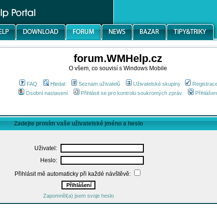
forum.WMHelp.cz
O všem, co souvisí s Windows Mobile
FAQ
Hledat
Seznam uživatelů
Uživatelské skupiny
Registrac
Osobní nastavení
Přihlásit se pro kontrolu soukromých zpráv
Přihlášen
Zadejte prosím vaše uživatelské jméno a heslo
Uživatel:
Heslo:
Přihlásit mě automaticky při každé návštěvě:
Zapomněl(a) jsem svoje heslo