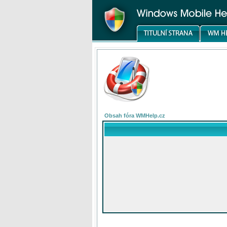
Obsah fóra WMHelp.cz