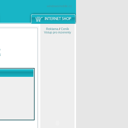
windowsmobile.cz
Reklama
/
Ceník
Vstup pro inzerenty
e
í