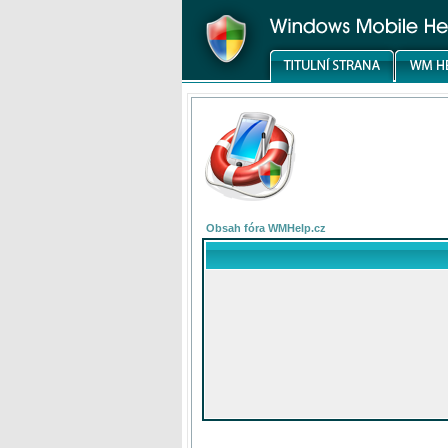
Obsah fóra WMHelp.cz