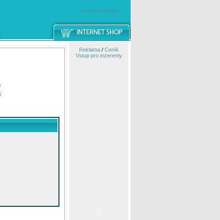
windowsmobile.cz
Reklama
/
Ceník
Vstup pro inzerenty
e
í