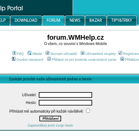
forum.WMHelp.cz
O všem, co souvisí s Windows Mobile
FAQ
Hledat
Seznam uživatelů
Uživatelské skupiny
Registrac
Osobní nastavení
Přihlásit se pro kontrolu soukromých zpráv
Přihlášen
Zadejte prosím vaše uživatelské jméno a heslo
Uživatel:
Heslo:
Přihlásit mě automaticky při každé návštěvě:
Zapomněl(a) jsem svoje heslo