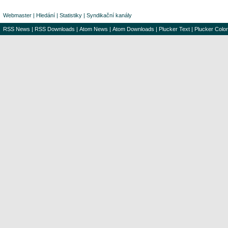
Webmaster
|
Hledání
|
Statistiky
|
Syndikační kanály
RSS News
|
RSS Downloads
|
Atom News
|
Atom Downloads
|
Plucker Text
|
Plucker Color