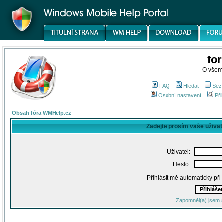
fo
O všem
FAQ
Hledat
Sez
Osobní nastavení
Při
Obsah fóra WMHelp.cz
Zadejte prosím vaše uživa
Uživatel:
Heslo:
Přihlásit mě automaticky př
Zapomněl(a) jsem 