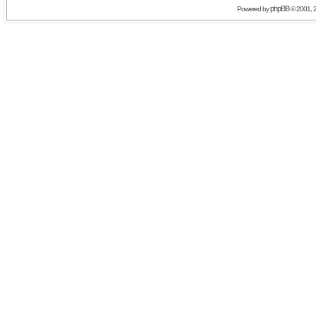
phpBB
Powered by
© 2001, 