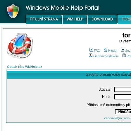
fo
O všem
FAQ
Hledat
Sez
Osobní nastavení
Při
Obsah fóra WMHelp.cz
Zadejte prosím vaše uživa
Uživatel:
Heslo:
Přihlásit mě automaticky př
Zapomněl(a) jsem 