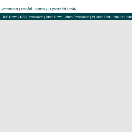
Webmaster
|
Hledání
|
Statistiky
|
Syndikační kanály
RSS News
|
RSS Downloads
|
Atom News
|
Atom Downloads
|
Plucker Text
|
Plucker Color