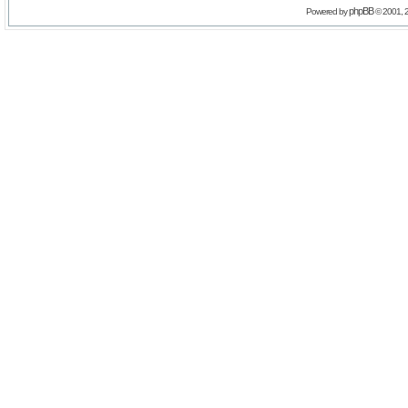
phpBB
Powered by
© 2001, 