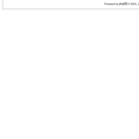
phpBB
Powered by
© 2001, 