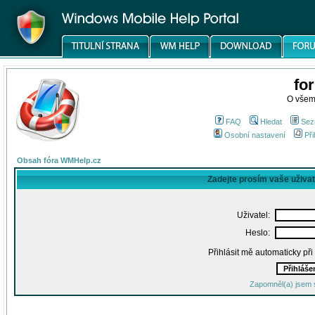
fo
O všem
FAQ
Hledat
Sez
Osobní nastavení
Při
Obsah fóra WMHelp.cz
Zadejte prosím vaše uživa
Uživatel:
Heslo:
Přihlásit mě automaticky př
Zapomněl(a) jsem 