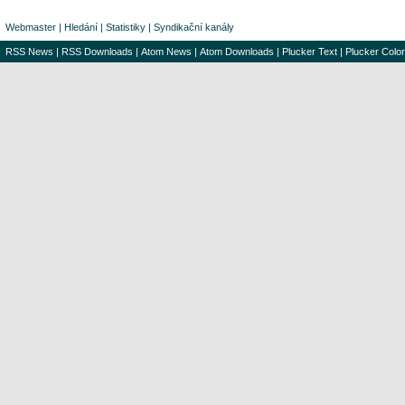
Webmaster
|
Hledání
|
Statistiky
|
Syndikační kanály
RSS News
|
RSS Downloads
|
Atom News
|
Atom Downloads
|
Plucker Text
|
Plucker Color