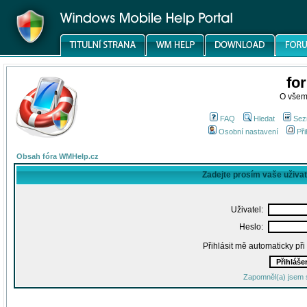
fo
O všem
FAQ
Hledat
Sez
Osobní nastavení
Při
Obsah fóra WMHelp.cz
Zadejte prosím vaše uživa
Uživatel:
Heslo:
Přihlásit mě automaticky př
Zapomněl(a) jsem 