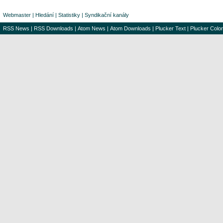
Webmaster
|
Hledání
|
Statistiky
|
Syndikační kanály
RSS News
|
RSS Downloads
|
Atom News
|
Atom Downloads
|
Plucker Text
|
Plucker Color