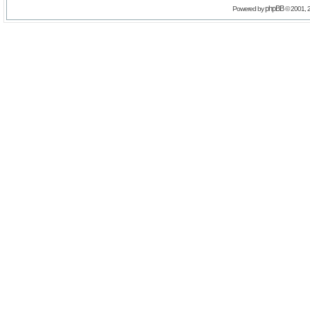
phpBB
Powered by
© 2001, 