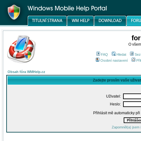
fo
O všem
FAQ
Hledat
Sez
Osobní nastavení
Při
Obsah fóra WMHelp.cz
Zadejte prosím vaše uživa
Uživatel:
Heslo:
Přihlásit mě automaticky př
Zapomněl(a) jsem 