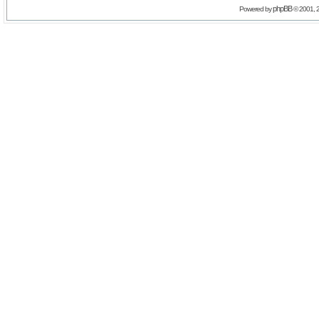
phpBB
Powered by
© 2001, 