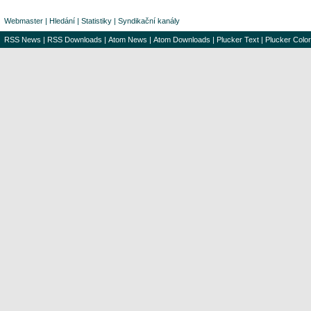
Webmaster
|
Hledání
|
Statistiky
|
Syndikační kanály
RSS News
|
RSS Downloads
|
Atom News
|
Atom Downloads
|
Plucker Text
|
Plucker Color