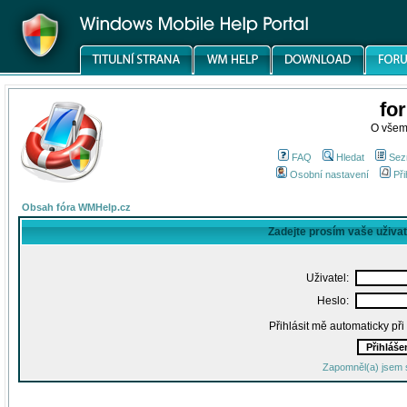
fo
O všem
FAQ
Hledat
Sez
Osobní nastavení
Při
Obsah fóra WMHelp.cz
Zadejte prosím vaše uživa
Uživatel:
Heslo:
Přihlásit mě automaticky př
Zapomněl(a) jsem 