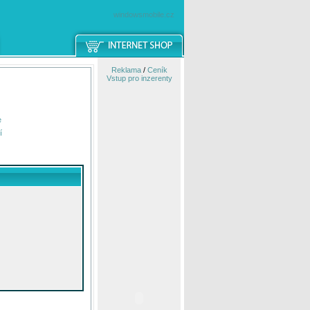
windowsmobile.cz
Reklama
/
Ceník
Vstup pro inzerenty
e
í