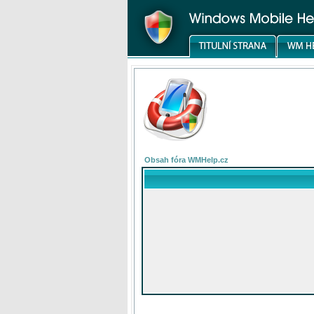
Obsah fóra WMHelp.cz