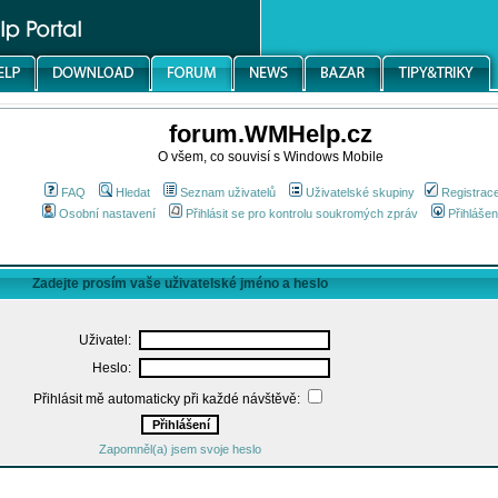
forum.WMHelp.cz
O všem, co souvisí s Windows Mobile
FAQ
Hledat
Seznam uživatelů
Uživatelské skupiny
Registrac
Osobní nastavení
Přihlásit se pro kontrolu soukromých zpráv
Přihlášen
Zadejte prosím vaše uživatelské jméno a heslo
Uživatel:
Heslo:
Přihlásit mě automaticky při každé návštěvě:
Zapomněl(a) jsem svoje heslo