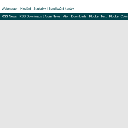
Webmaster
|
Hledání
|
Statistiky
|
Syndikační kanály
RSS News
|
RSS Downloads
|
Atom News
|
Atom Downloads
|
Plucker Text
|
Plucker Color