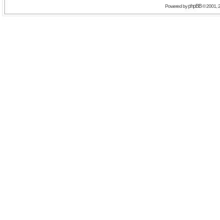
phpBB
Powered by
© 2001, 