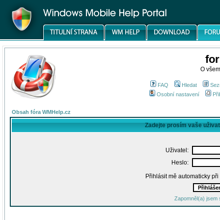
fo
O všem
FAQ
Hledat
Sez
Osobní nastavení
Při
Obsah fóra WMHelp.cz
Zadejte prosím vaše uživa
Uživatel:
Heslo:
Přihlásit mě automaticky př
Zapomněl(a) jsem 