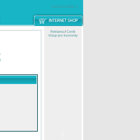
windowsmobile.cz
Reklama
/
Ceník
Vstup pro inzerenty
e
í