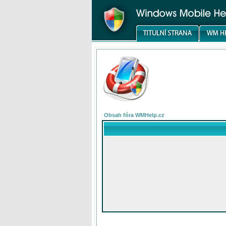
Obsah fóra WMHelp.cz