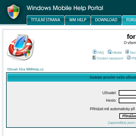
fo
O všem
FAQ
Hledat
Sez
Osobní nastavení
Při
Obsah fóra WMHelp.cz
Zadejte prosím vaše uživa
Uživatel:
Heslo:
Přihlásit mě automaticky př
Zapomněl(a) jsem 