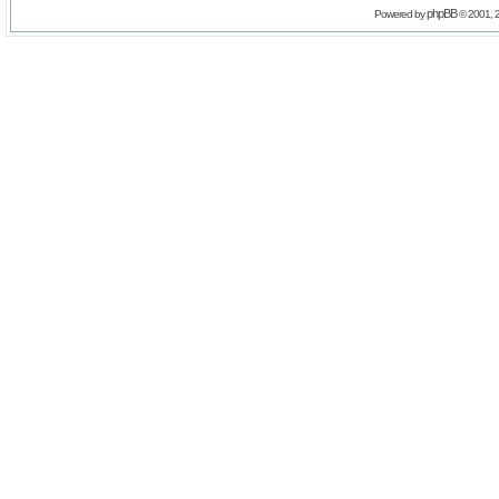
phpBB
Powered by
© 2001, 