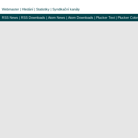
Webmaster
|
Hledání
|
Statistiky
|
Syndikační kanály
RSS News
|
RSS Downloads
|
Atom News
|
Atom Downloads
|
Plucker Text
|
Plucker Color