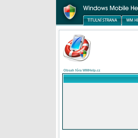
Obsah fóra WMHelp.cz