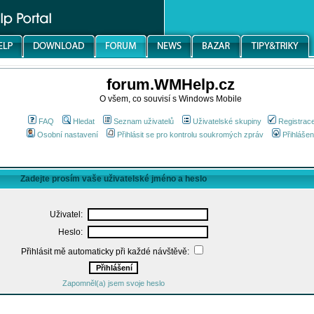
forum.WMHelp.cz
O všem, co souvisí s Windows Mobile
FAQ
Hledat
Seznam uživatelů
Uživatelské skupiny
Registrac
Osobní nastavení
Přihlásit se pro kontrolu soukromých zpráv
Přihlášen
Zadejte prosím vaše uživatelské jméno a heslo
Uživatel:
Heslo:
Přihlásit mě automaticky při každé návštěvě:
Zapomněl(a) jsem svoje heslo