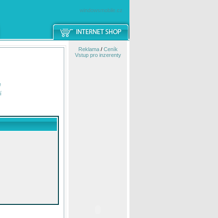
windowsmobile.cz
Reklama
/
Ceník
Vstup pro inzerenty
e
í