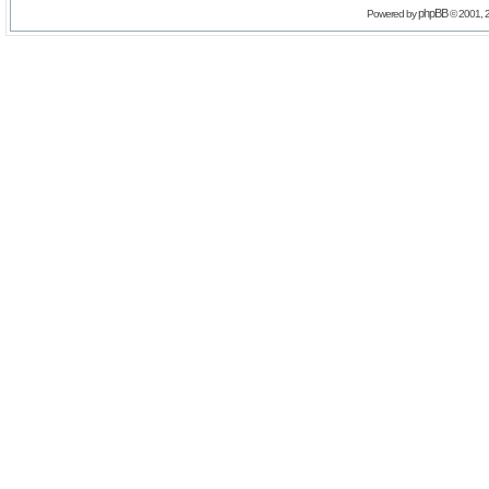
phpBB
Powered by
© 2001, 