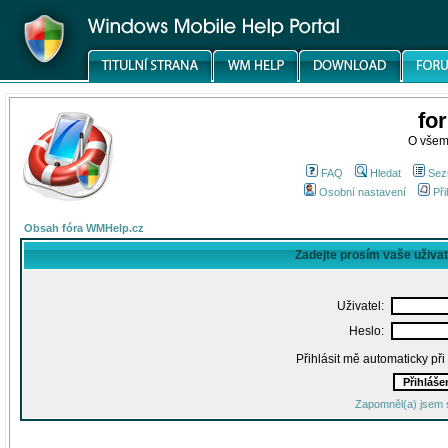
fo
O všem
FAQ
Hledat
Sez
Osobní nastavení
Při
Obsah fóra WMHelp.cz
Zadejte prosím vaše uživa
Uživatel:
Heslo:
Přihlásit mě automaticky př
Zapomněl(a) jsem 