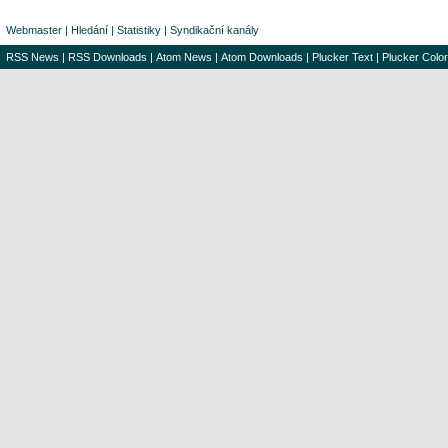
Webmaster
|
Hledání
|
Statistiky
|
Syndikační kanály
RSS News
|
RSS Downloads
|
Atom News
|
Atom Downloads
|
Plucker Text
|
Plucker Color