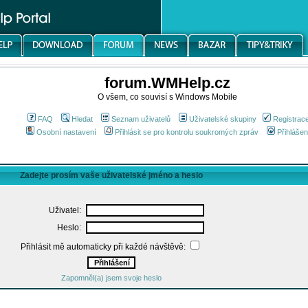
forum.WMHelp.cz
O všem, co souvisí s Windows Mobile
FAQ
Hledat
Seznam uživatelů
Uživatelské skupiny
Registrac
Osobní nastavení
Přihlásit se pro kontrolu soukromých zpráv
Přihlášen
Zadejte prosím vaše uživatelské jméno a heslo
Uživatel:
Heslo:
Přihlásit mě automaticky při každé návštěvě:
Zapomněl(a) jsem svoje heslo