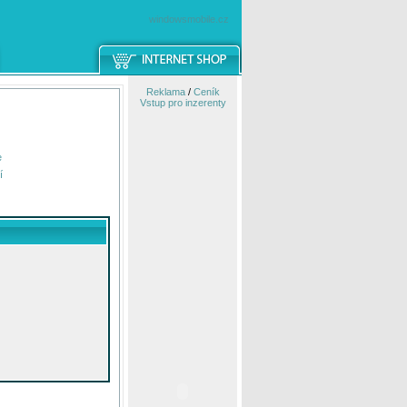
windowsmobile.cz
Reklama
/
Ceník
Vstup pro inzerenty
e
í