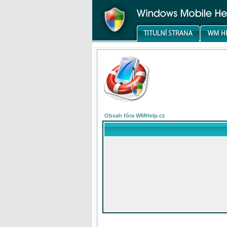
Obsah fóra WMHelp.cz