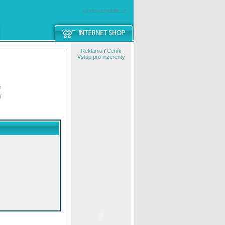
windowsmobile.cz
Reklama
/
Ceník
Vstup pro inzerenty
e
í