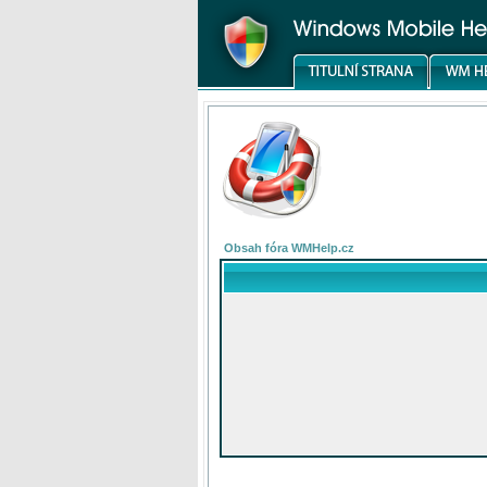
Obsah fóra WMHelp.cz