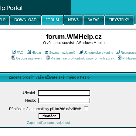
forum.WMHelp.cz
O všem, co souvisí s Windows Mobile
FAQ
Hledat
Seznam uživatelů
Uživatelské skupiny
Registrac
Osobní nastavení
Přihlásit se pro kontrolu soukromých zpráv
Přihlášen
Zadejte prosím vaše uživatelské jméno a heslo
Uživatel:
Heslo:
Přihlásit mě automaticky při každé návštěvě:
Zapomněl(a) jsem svoje heslo