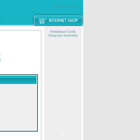
windowsmobile.cz
Reklama
/
Ceník
Vstup pro inzerenty
e
í