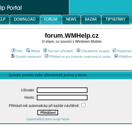
forum.WMHelp.cz
O všem, co souvisí s Windows Mobile
FAQ
Hledat
Seznam uživatelů
Uživatelské skupiny
Registrac
Osobní nastavení
Přihlásit se pro kontrolu soukromých zpráv
Přihlášen
Zadejte prosím vaše uživatelské jméno a heslo
Uživatel:
Heslo:
Přihlásit mě automaticky při každé návštěvě:
Zapomněl(a) jsem svoje heslo