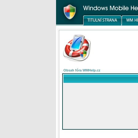
Obsah fóra WMHelp.cz