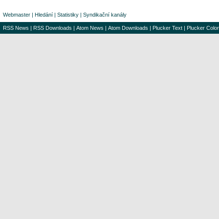
Webmaster
|
Hledání
|
Statistiky
|
Syndikační kanály
RSS News
|
RSS Downloads
|
Atom News
|
Atom Downloads
|
Plucker Text
|
Plucker Color