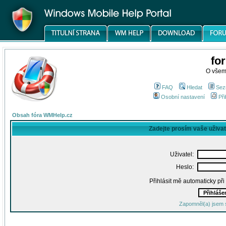
fo
O všem
FAQ
Hledat
Sez
Osobní nastavení
Při
Obsah fóra WMHelp.cz
Zadejte prosím vaše uživa
Uživatel:
Heslo:
Přihlásit mě automaticky př
Zapomněl(a) jsem 