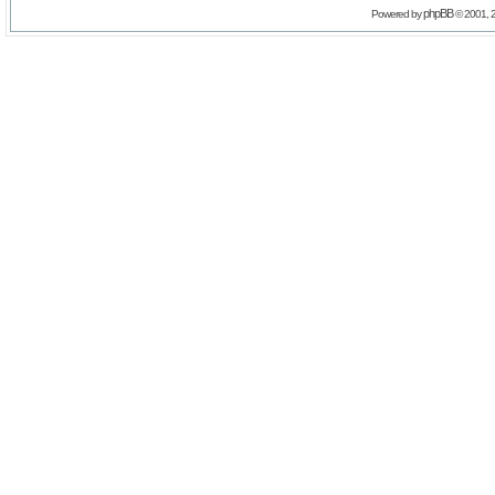
phpBB
Powered by
© 2001, 