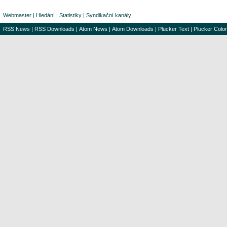
Webmaster
|
Hledání
|
Statistiky
|
Syndikační kanály
RSS News
|
RSS Downloads
|
Atom News
|
Atom Downloads
|
Plucker Text
|
Plucker Color