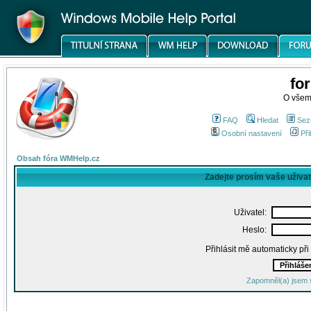
fo
O všem
FAQ
Hledat
Sez
Osobní nastavení
Při
Obsah fóra WMHelp.cz
Zadejte prosím vaše uživa
Uživatel:
Heslo:
Přihlásit mě automaticky př
Zapomněl(a) jsem 