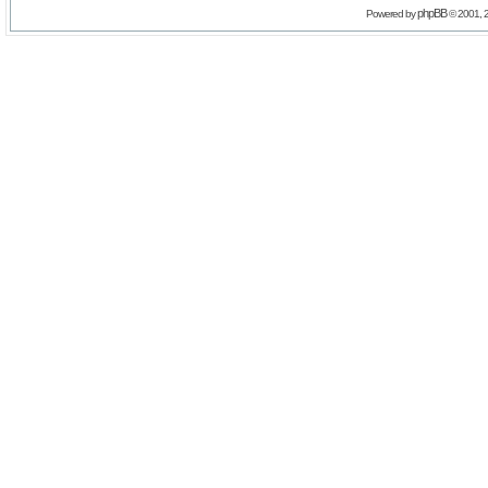
phpBB
Powered by
© 2001, 