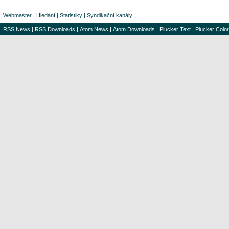
Webmaster
|
Hledání
|
Statistiky
|
Syndikační kanály
RSS News
|
RSS Downloads
|
Atom News
|
Atom Downloads
|
Plucker Text
|
Plucker Color