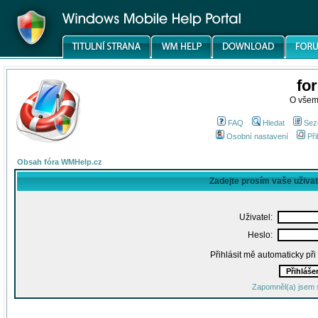
fo
O všem
FAQ
Hledat
Sez
Osobní nastavení
Při
Obsah fóra WMHelp.cz
Zadejte prosím vaše uživa
Uživatel:
Heslo:
Přihlásit mě automaticky př
Zapomněl(a) jsem 