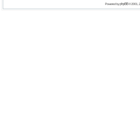
phpBB
Powered by
© 2001, 