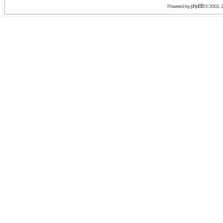
phpBB
Powered by
© 2001, 