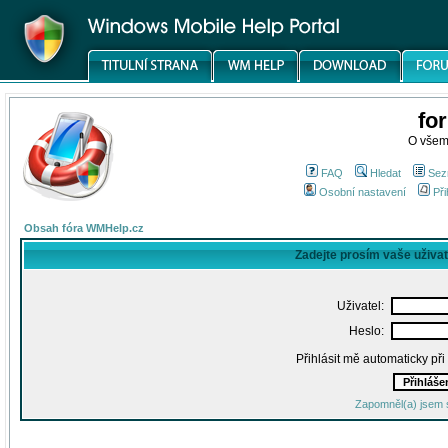
fo
O všem
FAQ
Hledat
Sez
Osobní nastavení
Při
Obsah fóra WMHelp.cz
Zadejte prosím vaše uživa
Uživatel:
Heslo:
Přihlásit mě automaticky př
Zapomněl(a) jsem 