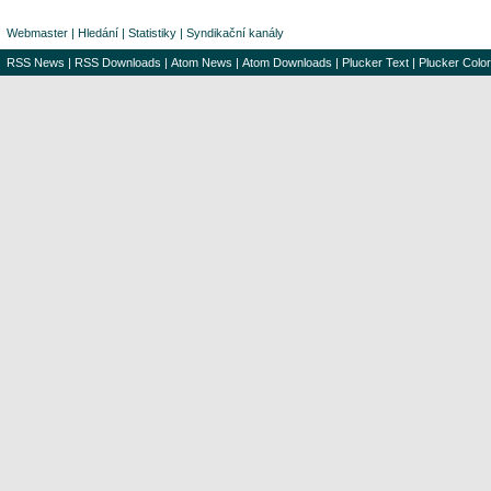
Webmaster
|
Hledání
|
Statistiky
|
Syndikační kanály
RSS News
|
RSS Downloads
|
Atom News
|
Atom Downloads
|
Plucker Text
|
Plucker Color