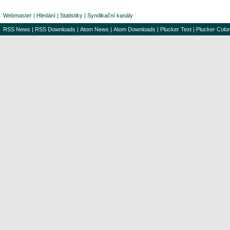
Webmaster
|
Hledání
|
Statistiky
|
Syndikační kanály
RSS News
|
RSS Downloads
|
Atom News
|
Atom Downloads
|
Plucker Text
|
Plucker Color