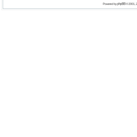
phpBB
Powered by
© 2001, 