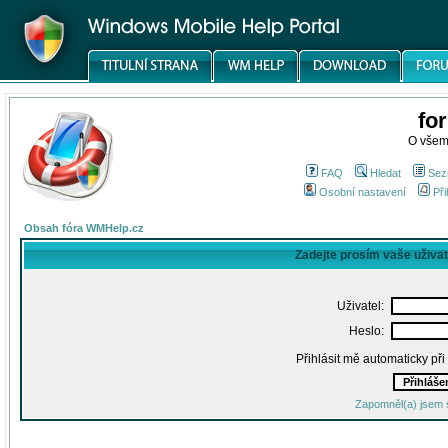
fo
O všem
FAQ
Hledat
Sez
Osobní nastavení
Při
Obsah fóra WMHelp.cz
Zadejte prosím vaše uživa
Uživatel:
Heslo:
Přihlásit mě automaticky př
Zapomněl(a) jsem 