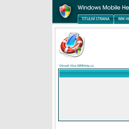
Obsah fóra WMHelp.cz