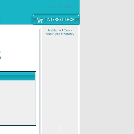
windowsmobile.cz
Reklama
/
Ceník
Vstup pro inzerenty
e
í