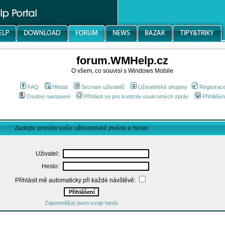
forum.WMHelp.cz
O všem, co souvisí s Windows Mobile
FAQ
Hledat
Seznam uživatelů
Uživatelské skupiny
Registrac
Osobní nastavení
Přihlásit se pro kontrolu soukromých zpráv
Přihlášen
Zadejte prosím vaše uživatelské jméno a heslo
Uživatel:
Heslo:
Přihlásit mě automaticky při každé návštěvě:
Zapomněl(a) jsem svoje heslo