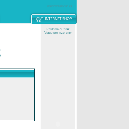
windowsmobile.cz
Reklama
/
Ceník
Vstup pro inzerenty
e
í