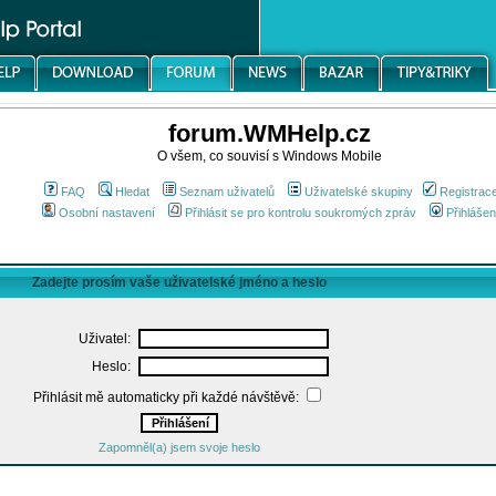
forum.WMHelp.cz
O všem, co souvisí s Windows Mobile
FAQ
Hledat
Seznam uživatelů
Uživatelské skupiny
Registrac
Osobní nastavení
Přihlásit se pro kontrolu soukromých zpráv
Přihlášen
Zadejte prosím vaše uživatelské jméno a heslo
Uživatel:
Heslo:
Přihlásit mě automaticky při každé návštěvě:
Zapomněl(a) jsem svoje heslo