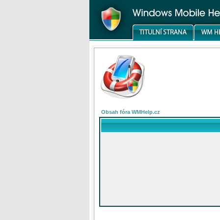
Obsah fóra WMHelp.cz