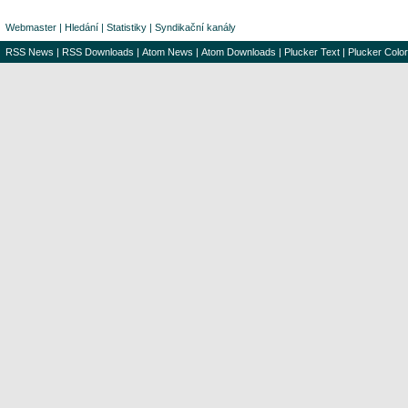
Webmaster
|
Hledání
|
Statistiky
|
Syndikační kanály
RSS News
|
RSS Downloads
|
Atom News
|
Atom Downloads
|
Plucker Text
|
Plucker Color