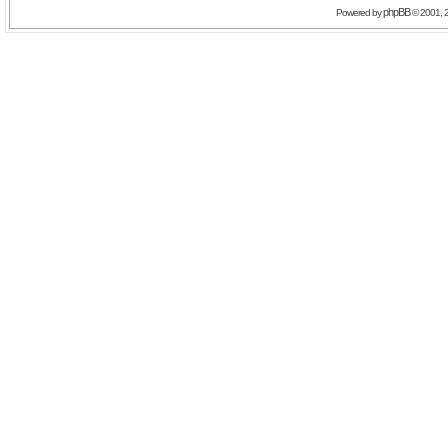
phpBB
Powered by
© 2001, 