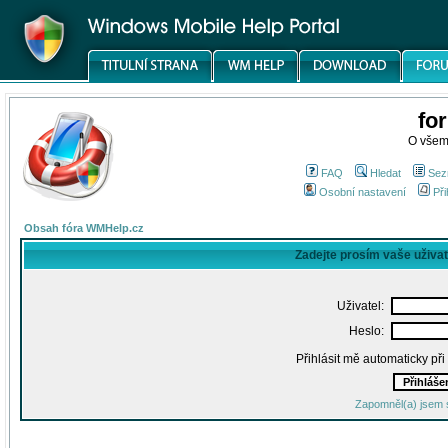
fo
O všem
FAQ
Hledat
Sez
Osobní nastavení
Při
Obsah fóra WMHelp.cz
Zadejte prosím vaše uživa
Uživatel:
Heslo:
Přihlásit mě automaticky př
Zapomněl(a) jsem 