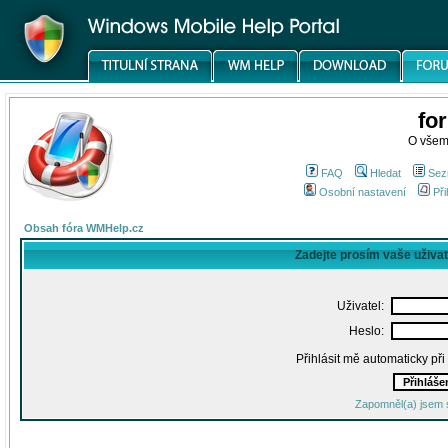
fo
O všem
FAQ
Hledat
Sez
Osobní nastavení
Při
Obsah fóra WMHelp.cz
Zadejte prosím vaše uživa
Uživatel:
Heslo:
Přihlásit mě automaticky př
Zapomněl(a) jsem 