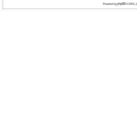
phpBB
Powered by
© 2001, 