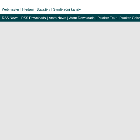
Webmaster
|
Hledání
|
Statistiky
|
Syndikační kanály
RSS News
|
RSS Downloads
|
Atom News
|
Atom Downloads
|
Plucker Text
|
Plucker Color